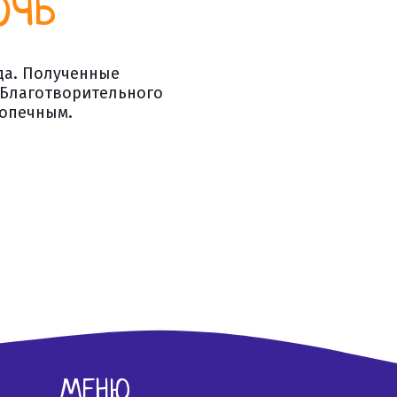
очь
да. Полученные
 Благотворительного
допечным.
МЕНЮ